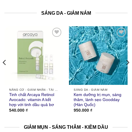
SÁNG DA - GIẢM NÁM
Thích
Thích
NÂNG CƠ - GIẢM NHĂN - TÁI TẠO DA
SÁNG DA - GIẢM NÁM
Tinh chất Arcaya Retinol
Kem dưỡng trị mụn, sáng
Avocado: vitamin A kết
thâm, lành sẹo Goodday
hợp với tinh dầu quả bơ
(Hàn Quốc)
540.000
₫
950.000
₫
0.000 ₫.
GIẢM MỤN - SÁNG THÂM - KIỀM DẦU