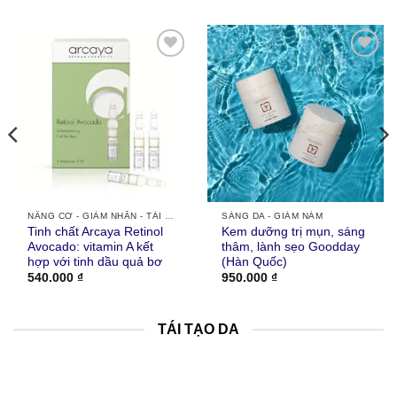
Thích
Thích
NÂNG CƠ - GIẢM NHĂN - TÁI TẠO DA
SÁNG DA - GIẢM NÁM
Tinh chất Arcaya Retinol
Kem dưỡng trị mụn, sáng
Avocado: vitamin A kết
thâm, lành sẹo Goodday
hợp với tinh dầu quả bơ
(Hàn Quốc)
540.000
₫
950.000
₫
TÁI TẠO DA