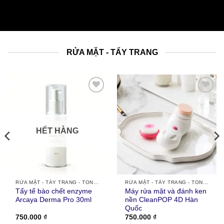
RỬA MẶT - TẨY TRANG
Thích
Thích
HẾT HÀNG
RỬA MẶT - TẨY TRANG - TONER - TẨY TẾ BÀO CHẾT
RỬA MẶT - TẨY TRANG - TONER - TẨY TẾ BÀO CHẾT
Tẩy tế bào chết enzyme
Máy rửa mặt và đánh ken
Arcaya Derma Pro 30ml
nền CleanPOP 4D Hàn
Quốc
750.000
₫
750.000
₫