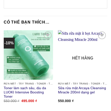
CÓ THỂ BẠN THÍCH…
-10%
Thích
Thích
HẾT HÀNG
RỬA MẶT - TẨY TRANG - TONER - TẨY TẾ BÀO CHẾT
RỬA MẶT - TẨY TRANG - TONER - TẨY TẾ BÀO CHẾT
Toner làm sạch sâu, dịu da
Sữa rửa mặt Arcaya Cleansing
LUOKI Intensive Boosting
Miracle 200ml dạng gel
Toner
Giá
Giá
550.000
₫
495.000
₫
550.000
₫
gốc
hiện
là:
tại
550.000 ₫.
là: