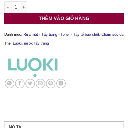
Nước tẩy trang LUOKI Double Shot Cleansing Water 500ml số 
THÊM VÀO GIỎ HÀNG
Danh mục:
Rửa mặt - Tẩy trang - Toner - Tẩy tế bào chết
,
Chăm sóc da
Thẻ:
Luoki
,
nước tẩy trang
MÔ TẢ