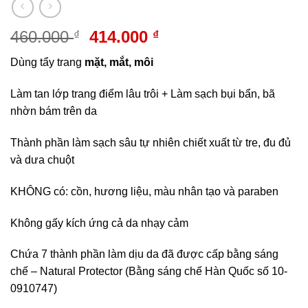
Giá
Giá
460.000
414.000
₫
₫
gốc
hiện
Dùng tẩy trang
mặt, mắt, môi
là:
tại
460.000 ₫.
là:
Làm tan lớp trang điểm lâu trôi + Làm sạch bụi bẩn, bã
414.000 ₫.
nhờn bám trên da
Thành phần làm sạch sâu tự nhiên chiết xuất từ tre, đu đủ
và dưa chuột
KHÔNG có: cồn, hương liệu, màu nhân tạo và paraben
Không gấy kích ứng cả da nhạy cảm
Chứa 7 thành phần làm dịu da đã được cấp bằng sáng
chế – Natural Protector (Bằng sáng chế Hàn Quốc số 10-
0910747)