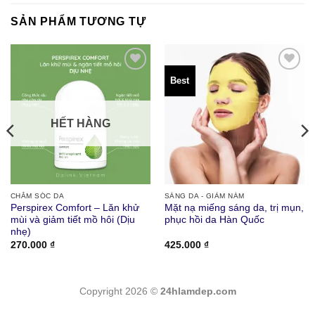
495.000 ₫.
SẢN PHẨM TƯƠNG TỰ
Best
Thích
Thích
HẾT HÀNG
CHĂM SÓC DA
SÁNG DA - GIẢM NÁM
Perspirex Comfort – Lăn khử
Mặt nạ miếng sáng da, trị mụn,
mùi và giảm tiết mồ hôi (Dịu
phục hồi da Hàn Quốc
nhẹ)
270.000
₫
425.000
₫
00 ₫.
Copyright 2026 ©
24hlamdep.com