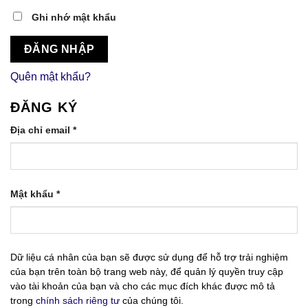
Ghi nhớ mật khẩu
ĐĂNG NHẬP
Quên mật khẩu?
ĐĂNG KÝ
Bắt
Địa chỉ email
*
buộc
Bắt
Mật khẩu
*
buộc
Dữ liệu cá nhân của bạn sẽ được sử dụng để hỗ trợ trải nghiệm
của bạn trên toàn bộ trang web này, để quản lý quyền truy cập
vào tài khoản của bạn và cho các mục đích khác được mô tả
trong
chính sách riêng tư
của chúng tôi.