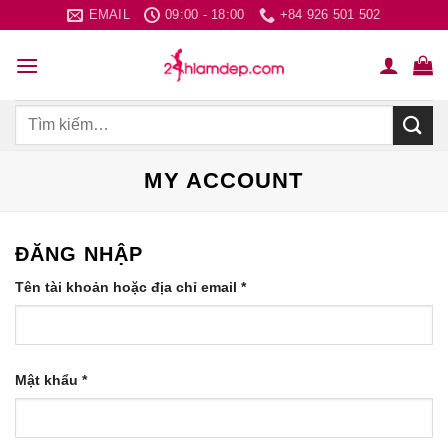
Bỏ
EMAIL
09:00 - 18:00
+84 926 501 502
qua
nội
dung
Tìm
kiếm:
MY ACCOUNT
ĐĂNG NHẬP
Bắt
Tên tài khoản hoặc địa chỉ email
*
buộc
Bắt
Mật khẩu
*
buộc