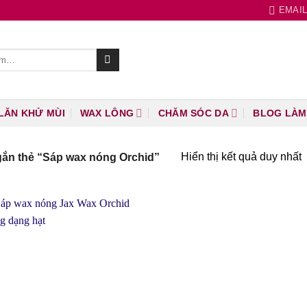
EMAI
LĂN KHỬ MÙI
WAX LÔNG
CHĂM SÓC DA
BLOG LÀM
Hiển thị kết quả duy nhất
ắn thẻ “Sáp wax nóng Orchid”
Thích