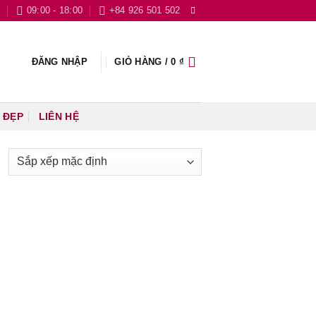
L
09:00 - 18:00
+84 926 501 502
ĐĂNG NHẬP
GIỎ HÀNG /
0
₫
 ĐẸP
LIÊN HỆ