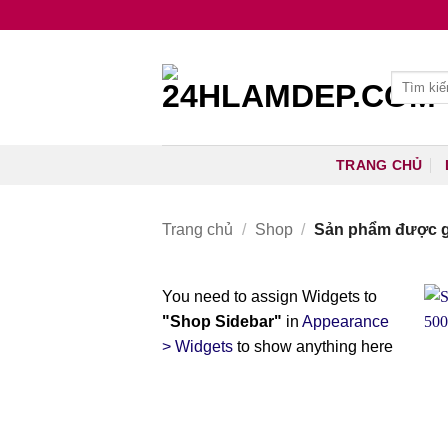
Bỏ
qua
nội
Tìm
dung
kiếm:
TRANG CHỦ
Trang chủ
/
Shop
/
Sản phẩm được g
You need to assign Widgets to
"Shop Sidebar"
in
Appearance
> Widgets
to show anything here