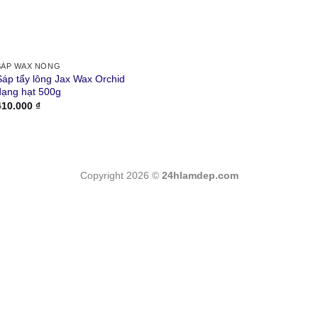
SÁP WAX NÓNG
Sáp tẩy lông Jax Wax Orchid
dạng hạt 500g
410.000
₫
Copyright 2026 ©
24hlamdep.com