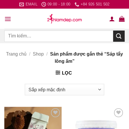
Bỏ
EMAIL
09:00 - 18:00
+84 926 501 502
qua
nội
dung
Tìm
kiếm:
Trang chủ
/
Shop
/
Sản phẩm được gắn thẻ “Sáp tẩy
lông ấm”
LỌC
Thích
Thích