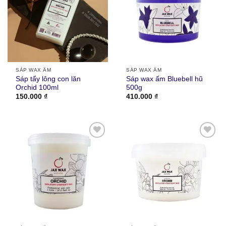
SÁP WAX ẤM
SÁP WAX ẤM
Sáp tẩy lông con lăn
Sáp wax ấm Bluebell hũ
Orchid 100ml
500g
150.000
₫
410.000
₫
Thích
Thích