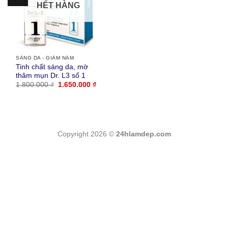
HẾT HÀNG
SÁNG DA - GIẢM NÁM
Tinh chất sáng da, mờ
thâm mụn Dr. L3 số 1
Giá
Giá
1.800.000
₫
1.650.000
₫
gốc
hiện
là:
tại
1.800.000 ₫.
là:
1.650.000 ₫.
Copyright 2026 ©
24hlamdep.com