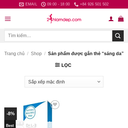
Bỏ
EMAIL
09:00 - 18:00
+84 926 501 502
qua
nội
dung
Tìm
kiếm:
Trang chủ
/
Shop
/
Sản phẩm được gắn thẻ “sáng da”
LỌC
-8%
Thích
Best