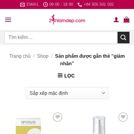
Bỏ
EMAIL
09:00 - 18:00
+84 926 501 502
qua
nội
dung
Tìm
kiếm:
Trang chủ
/
Shop
/
Sản phẩm được gắn thẻ “giảm
nhăn”
LỌC
Thích
Thích