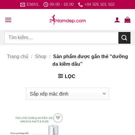
Bỏ
EMAIL
09:00 - 18:00
+84 926 501 502
qua
nội
dung
Tìm
kiếm:
Trang chủ
/
Shop
/
Sản phẩm được gắn thẻ “dưỡng
da kiềm dầu”
LỌC
Thích